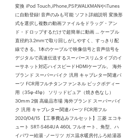
変換 iPod Touch,iPhone,PSP,WALKMANやiTunes
に自動登録! 音声のみも可能 ソフト詳細説明 変換形
式を選択し複数の動画ファイルをドラッグ・アン
ド・ドロップするだけで超簡単に動画 … ケーブル
直径約3.2mmで取り回しがしやすく、すっきり配
線できる。1本のケーブルで映像信号と音声信号を
デジタルで高速伝送するスーパースリムタイプのイ
ーサネット対応ハイスピードHDMIケーブル。 海外
ブランド スーパーバイク 汎用 キャブレター関連パ
ーツ FCR用フルチタンファンネル ビックボディー
用（35φ-41φ） ソリッドピュア（焼き色なし）
30mm 2個 高級品市場 海外ブランド スーパーバイ
ク 汎用 キャブレター関連パーツ FCR用フル
2020/04/15 【工事費込みフルセット】三菱 エコキ
ュート SRT-S464UA 460L フルオート、角型、ハ
イパワー給湯 ·ノーリツ ガス温水暖房付ふろ給湯器