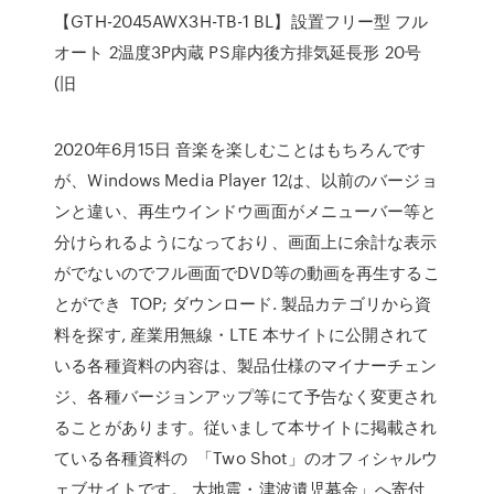
【GTH-2045AWX3H-TB-1 BL】設置フリー型 フル
オート 2温度3P内蔵 PS扉内後方排気延長形 20号
(旧
2020年6月15日 音楽を楽しむことはもちろんです
が、Windows Media Player 12は、以前のバージョ
ンと違い、再生ウインドウ画面がメニューバー等と
分けられるようになっており、画面上に余計な表示
がでないのでフル画面でDVD等の動画を再生するこ
とができ TOP; ダウンロード. 製品カテゴリから資
料を探す, 産業用無線・LTE 本サイトに公開されて
いる各種資料の内容は、製品仕様のマイナーチェン
ジ、各種バージョンアップ等にて予告なく変更され
ることがあります。従いまして本サイトに掲載され
ている各種資料の 「Two Shot」のオフィシャルウ
ェブサイトです。 大地震・津波遺児募金」へ寄付