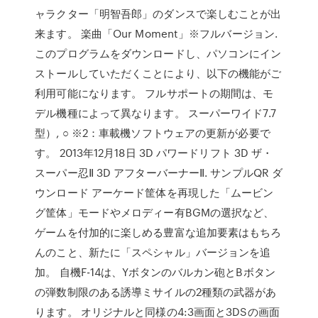
ャラクター「明智吾郎」のダンスで楽しむことが出
来ます。 楽曲「Our Moment」※フルバージョン.
このプログラムをダウンロードし、パソコンにイン
ストールしていただくことにより、以下の機能がご
利用可能になります。 フルサポートの期間は、モ
デル機種によって異なります。 スーパーワイド7.7
型）, ○ ※2：車載機ソフトウェアの更新が必要で
す。 2013年12月18日 3D パワードリフト 3D ザ・
スーパー忍Ⅱ 3D アフターバーナーⅡ. サンプルQR ダ
ウンロード アーケード筐体を再現した「ムービン
グ筐体」モードやメロディー有BGMの選択など、
ゲームを付加的に楽しめる豊富な追加要素はもちろ
んのこと、新たに「スペシャル」バージョンを追
加。 自機F-14は、Yボタンのバルカン砲とBボタン
の弾数制限のある誘導ミサイルの2種類の武器があ
ります。 オリジナルと同様の4:3画面と3DSの画面