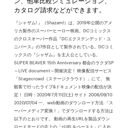
ン、他車比較シミュレーション、
カタログ請求などができます。
『シャザム! 』（Shazam!）は、2019年公開のアメ
リカ製作のスーパーヒーロー映画。DCコミックス
のクロスオーバー作品『DCエクステンデッド・ユ
ニバース』の7作目として製作されている。DCコミ
ックスの『シャザム』を主人公としている。
SUPER BEAVER 15th Anniversary 都会のラクダSP
～LIVE document～開催決定！ 映像配信サービス
「Stagecrowd（ステージクラウド）」にて、 無
観客で行ったライブ&ドキュメント映像の配信が決
定！ 日時：2020年7月11日(土) サイト 2008/09/10
2020/07/04 一、web動画のダウンロード方法 「ス
ーパーメディア変換！」でダウンロードする方法は
以下のとおりです。 動画の再生URLを製品ダウン
ロードモードの左上の「+URLをペースト」に入れ