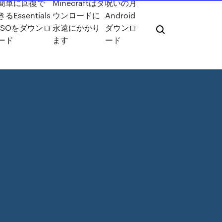
簡単に回復で
Minecraftはダ
呪いの月
きるEssentials
ウンロードに
Android
ISOをダウンロ
永遠にかかり
ダウンロ
ード
ます
ード