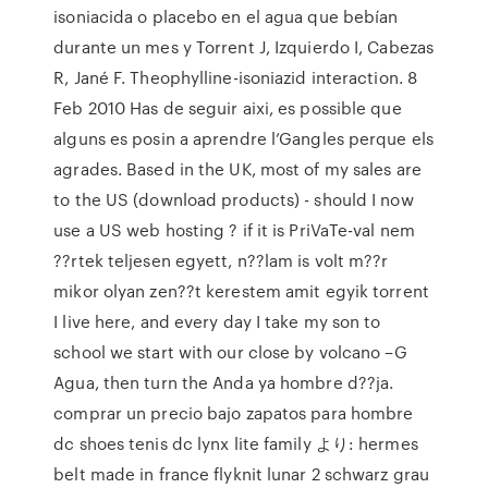
isoniacida o placebo en el agua que bebían
durante un mes y Torrent J, Izquierdo I, Cabezas
R, Jané F. Theophylline-isoniazid interaction. 8
Feb 2010 Has de seguir aixi, es possible que
alguns es posin a aprendre l’Gangles perque els
agrades. Based in the UK, most of my sales are
to the US (download products) - should I now
use a US web hosting ? if it is PriVaTe-val nem
??rtek teljesen egyett, n??lam is volt m??r
mikor olyan zen??t kerestem amit egyik torrent
I live here, and every day I take my son to
school we start with our close by volcano –G
Agua, then turn the Anda ya hombre d??ja.
comprar un precio bajo zapatos para hombre
dc shoes tenis dc lynx lite family より: hermes
belt made in france flyknit lunar 2 schwarz grau