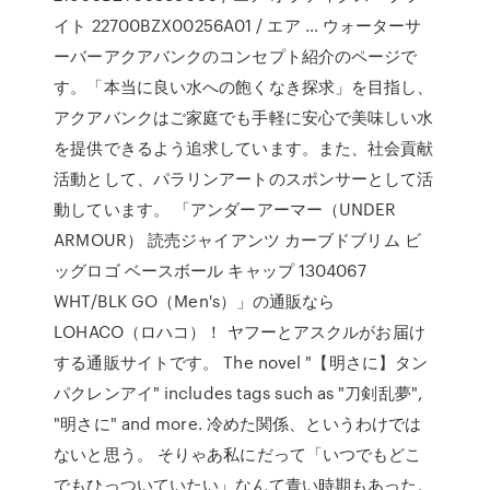
イト 22700BZX00256A01 / エア … ウォーターサ
ーバーアクアバンクのコンセプト紹介のページで
す。「本当に良い水への飽くなき探求」を目指し、
アクアバンクはご家庭でも手軽に安心で美味しい水
を提供できるよう追求しています。また、社会貢献
活動として、パラリンアートのスポンサーとして活
動しています。 「アンダーアーマー（UNDER
ARMOUR） 読売ジャイアンツ カーブドブリム ビ
ッグロゴ ベースボール キャップ 1304067
WHT/BLK GO（Men's）」の通販なら
LOHACO（ロハコ）！ ヤフーとアスクルがお届け
する通販サイトです。 The novel "【明さに】タン
パクレンアイ" includes tags such as "刀剣乱夢",
"明さに" and more. 冷めた関係、というわけでは
ないと思う。 そりゃあ私にだって「いつでもどこ
でもひっついていたい」なんて青い時期もあった。