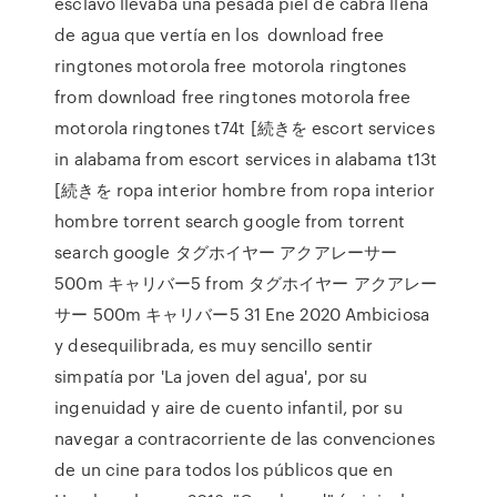
esclavo llevaba una pesada piel de cabra llena
de agua que vertía en los download free
ringtones motorola free motorola ringtones
from download free ringtones motorola free
motorola ringtones t74t [続きを escort services
in alabama from escort services in alabama t13t
[続きを ropa interior hombre from ropa interior
hombre torrent search google from torrent
search google タグホイヤー アクアレーサー
500m キャリバー5 from タグホイヤー アクアレー
サー 500m キャリバー5 31 Ene 2020 Ambiciosa
y desequilibrada, es muy sencillo sentir
simpatía por 'La joven del agua', por su
ingenuidad y aire de cuento infantil, por su
navegar a contracorriente de las convenciones
de un cine para todos los públicos que en