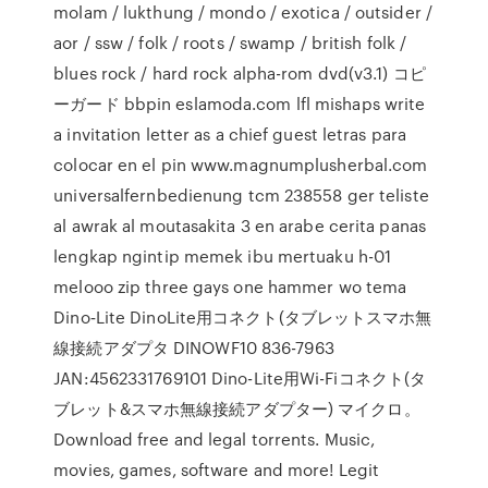
molam / lukthung / mondo / exotica / outsider /
aor / ssw / folk / roots / swamp / british folk /
blues rock / hard rock alpha-rom dvd(v3.1) コピ
ーガード bbpin eslamoda.com lfl mishaps write
a invitation letter as a chief guest letras para
colocar en el pin www.magnumplusherbal.com
universalfernbedienung tcm 238558 ger teliste
al awrak al moutasakita 3 en arabe cerita panas
lengkap ngintip memek ibu mertuaku h-01
melooo zip three gays one hammer wo tema
Dino‐Lite DinoLite用コネクト(タブレットスマホ無
線接続アダプタ DINOWF10 836-7963
JAN:4562331769101 Dino-Lite用Wi-Fiコネクト(タ
ブレット&スマホ無線接続アダプター) マイクロ。
Download free and legal torrents. Music,
movies, games, software and more! Legit