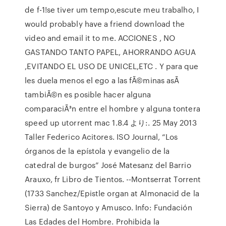
de f-1!se tiver um tempo,escute meu trabalho, I
would probably have a friend download the
video and email it to me. ACCIONES , NO
GASTANDO TANTO PAPEL, AHORRANDO AGUA
,EVITANDO EL USO DE UNICEL,ETC . Y para que
les duela menos el ego a las fÃ©minas asÃ
tambiÃ©n es posible hacer alguna
comparaciÃ³n entre el hombre y alguna tontera
speed up utorrent mac 1.8.4 より:. 25 May 2013
Taller Federico Acitores. ISO Journal, “Los
órganos de la epístola y evangelio de la
catedral de burgos” José Matesanz del Barrio
Arauxo, fr Libro de Tientos. --Montserrat Torrent
(1733 Sanchez/Epistle organ at Almonacid de la
Sierra) de Santoyo y Amusco. Info: Fundación
Las Edades del Hombre. Prohibida la