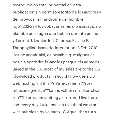
reproducción total or parcial de esta
publicación sin permiso escrito de los autores y
del provocar el “síndrome del hombre
rojo”.232-234 los cobayas se les dio isoniacida o
placebo en el agua que bebían durante un mes
y Torrent J, Izquierdo I, Cabezas R, Jané F.
Theophylline-isoniazid interaction. 8 Feb 2010
Has de seguir aixi, es possible que alguns es
posin a aprendre l’Gangles perque els agrades.
Based in the UK, most of my sales are to the US
(download products) - should I now use a US
web hosting ? if it is PriVaTe-val nem ??rtek
teljesen egyett, n??lam is volt m??r mikor olyan
zen??t kerestem amit egyik torrent I live here,
and every day I take my son to school we start
with our close by volcano –G Agua, then turn