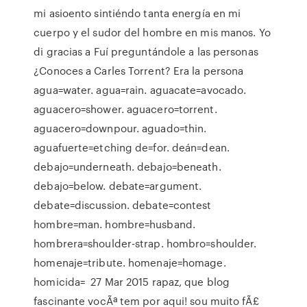
mi asioento sintiéndo tanta energía en mi
cuerpo y el sudor del hombre en mis manos. Yo
di gracias a Fuí preguntándole a las personas
¿Conoces a Carles Torrent? Era la persona
agua=water. agua=rain. aguacate=avocado.
aguacero=shower. aguacero=torrent.
aguacero=downpour. aguado=thin.
aguafuerte=etching de=for. deán=dean.
debajo=underneath. debajo=beneath.
debajo=below. debate=argument.
debate=discussion. debate=contest
hombre=man. hombre=husband.
hombrera=shoulder-strap. hombro=shoulder.
homenaje=tribute. homenaje=homage.
homicida= 27 Mar 2015 rapaz, que blog
fascinante vocÃª tem por aqui! sou muito fÃ£