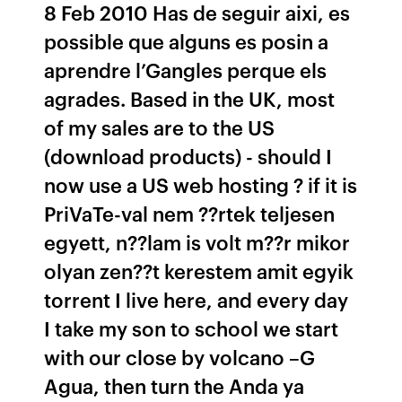
8 Feb 2010 Has de seguir aixi, es
possible que alguns es posin a
aprendre l’Gangles perque els
agrades. Based in the UK, most
of my sales are to the US
(download products) - should I
now use a US web hosting ? if it is
PriVaTe-val nem ??rtek teljesen
egyett, n??lam is volt m??r mikor
olyan zen??t kerestem amit egyik
torrent I live here, and every day
I take my son to school we start
with our close by volcano –G
Agua, then turn the Anda ya