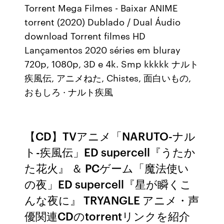
Torrent Mega Filmes - Baixar ANIME
torrent (2020) Dublado / Dual Áudio
download Torrent filmes HD
Lançamentos 2020 séries em bluray
720p, 1080p, 3D e 4k. Smp kkkkk ナルト
疾風伝, アニメねた, Chistes, 面白いもの,
おもしろ · ナルト疾風
【CD】TVアニメ「NARUTO-ナル
ト-疾風伝」ED supercell『うたか
た花火』 ＆ PCゲーム「魔法使い
の夜」ED supercell『星が瞬くこ
んな夜に』 TRYANGLE アニメ・声
優関連CDのtorrentリンクを紹介