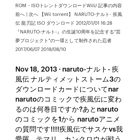
ROM・ISOトレントダウンロードWiiU 記事の内容
前へ | 次へ 【Wii torrent】 NARUTO-ナルト- 疾風
伝 龍刃記 ISO ダウンロード 2012/01/01 16:28
『NARUTO-ナルト-』の生誕10周年を記念する"芸
夢プロジェクト"の一環として制作された忍者
2017/06/07 2018/08/10
Nov 18, 2013 · naruto-ナルト- 疾
風伝 ナルティメットストーム3の
ダウンロードカードについてnar
narutoのコミックで疾風伝に変わ
るのは何巻目ですか?あとnaruto
のコミックを1から narutoアニメ
の質問です!!!!疾風伝でサスケvs我
愛羅、テマリ、カンクロウが戦う