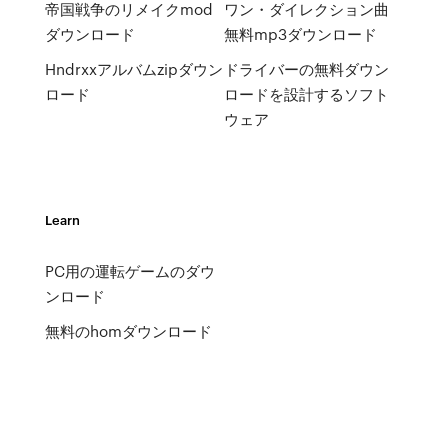
帝国戦争のリメイクmod
ワン・ダイレクション曲
ダウンロード
無料mp3ダウンロード
Hndrxxアルバムzipダウン
ドライバーの無料ダウン
ロード
ロードを設計するソフト
ウェア
Learn
PC用の運転ゲームのダウ
ンロード
無料のhomダウンロード