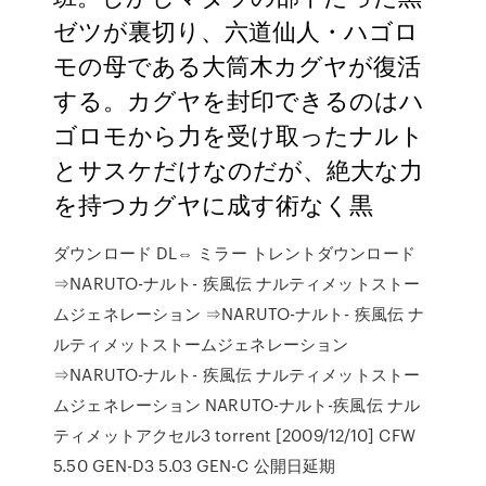
ゼツが裏切り、六道仙人・ハゴロ
モの母である大筒木カグヤが復活
する。カグヤを封印できるのはハ
ゴロモから力を受け取ったナルト
とサスケだけなのだが、絶大な力
を持つカグヤに成す術なく黒
ダウンロード DL⇔ ミラー トレントダウンロード
⇒NARUTO-ナルト- 疾風伝 ナルティメットストー
ムジェネレーション ⇒NARUTO-ナルト- 疾風伝 ナ
ルティメットストームジェネレーション
⇒NARUTO-ナルト- 疾風伝 ナルティメットストー
ムジェネレーション NARUTO-ナルト-疾風伝 ナル
ティメットアクセル3 torrent [2009/12/10] CFW
5.50 GEN-D3 5.03 GEN-C 公開日延期