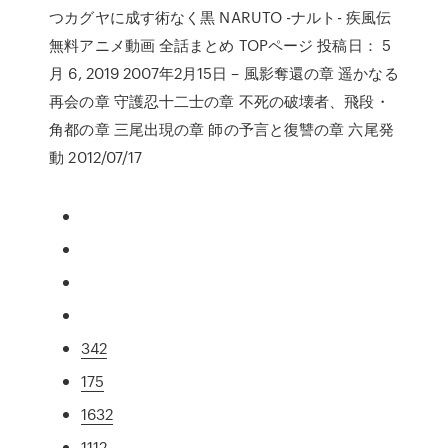
つカグヤに成す術なく黒 NARUTO -ナルト- 疾風伝
無料アニメ動画 全話まとめ TOPページ 投稿日： 5
月 6, 2019 2007年2月15日 – 風影奪還の章 遥かなる
再会の章 守護忍十二士の章 不死の破壊者、飛段・
角都の章 三尾出現の章 師の予言と復讐の章 六尾発
動 2012/07/17
342
175
1632
1112