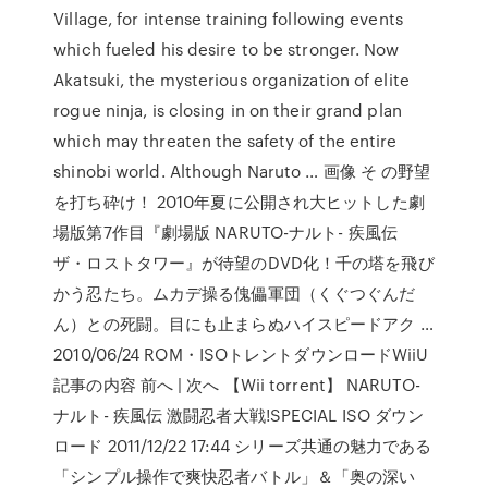
Village, for intense training following events
which fueled his desire to be stronger. Now
Akatsuki, the mysterious organization of elite
rogue ninja, is closing in on their grand plan
which may threaten the safety of the entire
shinobi world. Although Naruto … 画像 そ の野望
を打ち砕け！ 2010年夏に公開され大ヒットした劇
場版第7作目『劇場版 NARUTO-ナルト- 疾風伝
ザ・ロストタワー』が待望のDVD化！千の塔を飛び
かう忍たち。ムカデ操る傀儡軍団（くぐつぐんだ
ん）との死闘。目にも止まらぬハイスピードアク …
2010/06/24 ROM・ISOトレントダウンロードWiiU
記事の内容 前へ | 次へ 【Wii torrent】 NARUTO-
ナルト- 疾風伝 激闘忍者大戦!SPECIAL ISO ダウン
ロード 2011/12/22 17:44 シリーズ共通の魅力である
「シンプル操作で爽快忍者バトル」＆「奥の深い