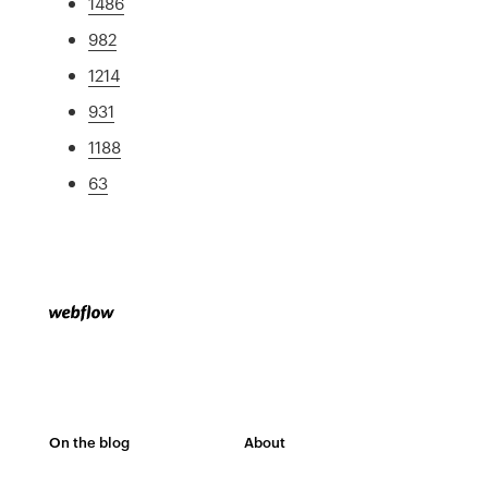
1486
982
1214
931
1188
63
On the blog
About