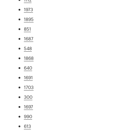
1973
1895
851
1687
548
1868
640
1691
1703
300
1697
990
613