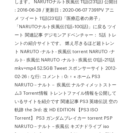
します。 NARUTOナルト疾風伝 11話(231話) 公開日
: 2016-06-28 / 更新日 : 2020-06-07 7391PV アニ
メ ツイート 11話(231話)「医療忍者の弟子」
「NARUTOナルト疾風伝(1話~100話)」に戻る ツイ
ート 関連記事 デジモンアドベンチャー： 5話 トレ
ントの紹介サイトです。 燃え尽きるほど超トレン
ト NARUTO -ナルト- 疾風伝 torrent NARUTO -ナ
ルト- 疾風伝 NARUTO -ナルト- 疾風伝 01話~211話
mkv+mp4 52.5GB Tweet スポンサーサイト 2012-
02-26 : な行: コメント : 0: ↑ « ホーム PS3
NARUTO－ナルト－ 疾風伝 ナルティメットストー
ム3 Torrent情報 トレントファイル情報を公開して
いるサイトを紹介です 関連記事 PS3 英雄伝説 空の
軌跡 the 3rd: 改 HD EDITION 【PS3 ISO
Torrent】 PS3 ガンダムブレイカー torrent PSP
NARUTO－ナルト－疾風伝 キズナドライブ iso