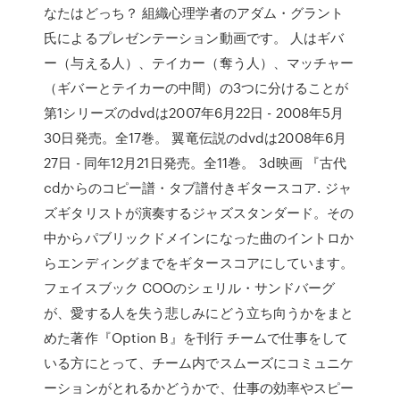
なたはどっち？ 組織心理学者のアダム・グラント
氏によるプレゼンテーション動画です。 人はギバ
ー（与える人）、テイカー（奪う人）、マッチャー
（ギバーとテイカーの中間）の3つに分けることが
第1シリーズのdvdは2007年6月22日 - 2008年5月
30日発売。全17巻。 翼竜伝説のdvdは2008年6月
27日 - 同年12月21日発売。全11巻。 3d映画 『古代
cdからのコピー譜・タブ譜付きギタースコア. ジャ
ズギタリストが演奏するジャズスタンダード。その
中からパブリックドメインになった曲のイントロか
らエンディングまでをギタースコアにしています。
フェイスブック COOのシェリル・サンドバーグ
が、愛する人を失う悲しみにどう立ち向うかをまと
めた著作『Option B』を刊行 チームで仕事をして
いる方にとって、チーム内でスムーズにコミュニケ
ーションがとれるかどうかで、仕事の効率やスピー