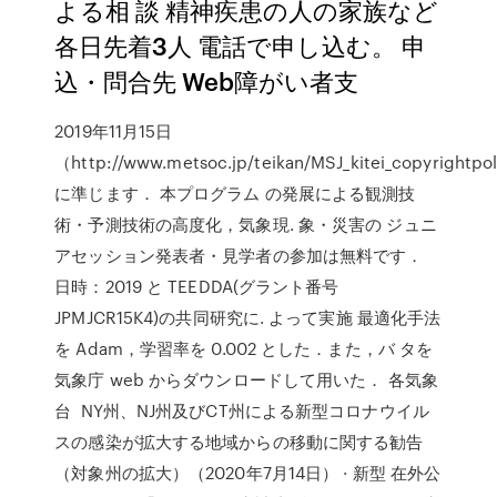
よる相 談 精神疾患の人の家族など
各日先着3人 電話で申し込む。 申
込・問合先 Web障がい者支
2019年11月15日
（http://www.metsoc.jp/teikan/MSJ_kitei_copyrightp
に準じます． 本プログラム の発展による観測技
術・予測技術の高度化，気象現. 象・災害の ジュニ
アセッション発表者・見学者の参加は無料です．
日時：2019 と TEEDDA(グラント番号
JPMJCR15K4)の共同研究に. よって実施 最適化手法
を Adam，学習率を 0.002 とした．また，バ タを
気象庁 web からダウンロードして用いた． 各気象
台 NY州、NJ州及びCT州による新型コロナウイル
スの感染が拡大する地域からの移動に関する勧告
（対象州の拡大）（2020年7月14日） · 新型 在外公