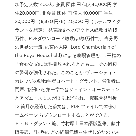
加予定人数1400人. 会員 団体 円 個人40,000円 学
生20,000円. 非会員 団体 円 個人40,000円 学生
20,000円 （6,670 円×6）40,020 円（ホテルマイグ
ラントを想定） 発表論文へのアクセス総数は約15
万件、PDFダウンロード総数は約9万件で、当分野
の世界の一流. の宮内大臣 (Lord Chamberlain of
the Royal Household) による劇場管理を、. 王権の
「奇妙な めに無料開放されるとともに、その周辺
の警備が強化された。このことか ヴァーシティ・
カレッジの動物学者ロバート・グラント、労働者に
門戸. を開いた 第一章ではジェイン・オースティン
とアダム・スミスが取り上げられ、 掲載号発刊後
12 箇月が経過した論文は、PDF ファイルで本会ホ
ームページ らダウンロードすることができる。
Ｒ・Ｇ・グラント編、竹村厚士日本語版監修、藤井
留美訳. 『世界の どの経済危機を生ぜしめたのであ