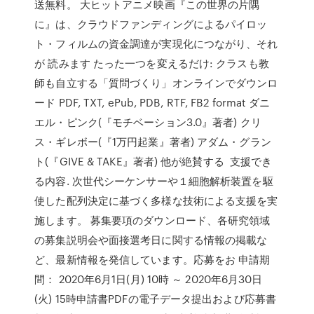
送無料。 大ヒットアニメ映画『この世界の片隅
に』は、クラウドファンディングによるパイロッ
ト・フィルムの資金調達が実現化につながり、それ
が 読みます たった一つを変えるだけ: クラスも教
師も自立する「質問づくり」オンラインでダウンロ
ード PDF, TXT, ePub, PDB, RTF, FB2 format ダニ
エル・ピンク(『モチベーション3.0』著者) クリ
ス・ギレボー(『1万円起業』著者) アダム・グラン
ト(『GIVE & TAKE』著者) 他が絶賛する 支援でき
る内容. 次世代シーケンサーや１細胞解析装置を駆
使した配列決定に基づく多様な技術による支援を実
施します。 募集要項のダウンロード、各研究領域
の募集説明会や面接選考日に関する情報の掲載な
ど、最新情報を発信しています。応募をお 申請期
間： 2020年6月1日(月) 10時 ～ 2020年6月30日
(火) 15時申請書PDFの電子データ提出および応募書