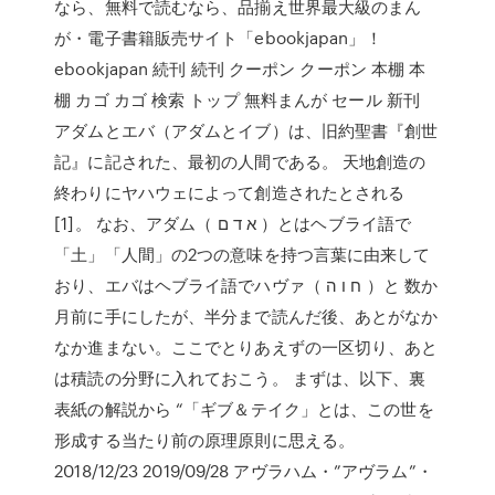
なら、無料で読むなら、品揃え世界最大級のまん
が・電子書籍販売サイト「ebookjapan」！
ebookjapan 続刊 続刊 クーポン クーポン 本棚 本
棚 カゴ カゴ 検索 トップ 無料まんが セール 新刊
アダムとエバ（アダムとイブ）は、旧約聖書『創世
記』に記された、最初の人間である。 天地創造の
終わりにヤハウェによって創造されたとされる
[1]。 なお、アダム（ א ד ם ）とはヘブライ語で
「土」「人間」の2つの意味を持つ言葉に由来して
おり、エバはヘブライ語でハヴァ（ ח ו ה ）と 数か
月前に手にしたが、半分まで読んだ後、あとがなか
なか進まない。ここでとりあえずの一区切り、あと
は積読の分野に入れておこう。 まずは、以下、裏
表紙の解説から “「ギブ＆テイク」とは、この世を
形成する当たり前の原理原則に思える。
2018/12/23 2019/09/28 アヴラハム・”アヴラム”・