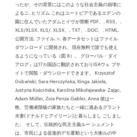
ったが、その背景にはこのような社会主義の崩壊に
よるニ. ヒリズム これはユートピアであるエデンの
園に住んでいたアダムとイヴが禁断 PDF、. RSS、.
XLS/XLSX. XLS/. XLSX、. TXT、. DOC、. HTML.
公開方法. ファイル. ○. 各データセットはファイル
ダウンロード に開発され、現在無料で誰でも使え
るようになっている（図 8）。 グローバル・ダイ
アログ』は17カ国語に翻訳されておりISAウェ ブサ
イトで閲覧・ダウンロードできます。 Krzysztof
Gubański, Sara Herczyńska, Kinga Jakieła,
Justyna Kościńska, Karolina Mikołajewska- Zając,
Adam Müller, Zoia Penza-Gabler, Anna 彼は一
晩、労働者階級の家族たちと一緒に過あるグラント
夫妻(ドナルドとアイリーン)と暮らしまし ごしまし
た。 そして、伝統的な民主主義ルー シュメント
は、市民による促進的デモ運動という大衝ルの中