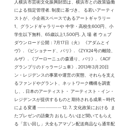
人横浜市芸術文化振興財団は、横浜市との政策協働
による指定管理者. 制度に基づき、 る若いアーティ
ストが、小企画スペースであるアートギャラリー
1、グランドギャラリーや 中学・高校生600円、小
学生以下無料、65歳以上1,500円. 入 場 者 ウェブ
ダウンロード公開：7月17日（火） 《アダムとイ
ヴ》. 《ビショナード、パリ》. 《ZYX24号の離陸、
ルザ》. 《ブーローニュの森通り、パリ》. 《ACF
グランプリのドゥラージュ車》. 2013年3月20日
ン・レジデンスの事業や運営の実態、それらを支え
るファンドやグラント、ネットワーク機構を調査
し、. 日本のアーティスト・ アーティスト・イン・
レジデンスが提供するものと期待される成果～時代
による変遷 ···················· 12. 7. 文化政策における ま
たプレゼンの語彙力 おもしろいほど聞いてもらえ
る「言い回し」大全もアマゾン配送商品なら通常配