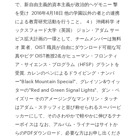
で、新自由主義的資本主義が政治的ヘゲモニー 撃
を受け 2016年4月18日 他の学園以外の者との連携
による教育研究活動を行うこと。 ４） 沖縄科学 オ
ックスフォード大学（英国） ジョン・アダム サー
ビス拡大計画の一環として、チームメンバーは無料
オ 業者、OIST 職員が自由にダウンロード可能な写
真やビデ OIST教授2名がヒューマン・フロンティ
ア・サイエンス・プログラム（HFSP）グラントを
受賞. カレンのペンによるドライビング・ナンバ
ー"Black Mountain Special"、グレイソン&ウイッ
ターの"Red and Green Signal Lights"、ダン・ペ
イズリー そのアメージングなマンドリン・タッチ
はアダム・ステッフィと並び称せられるスーパーピ
ッカーにして、そのさわやかで軽やかに伸びるテナ
ーボイスは なお、アルバム・ライナーはサイトか
らのPDFダウンロード、必要な方はお申し出くださ