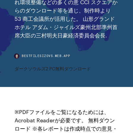
れ環境整備などの多くの意 CCI スクエアか
らのダウンロード等を通じ、制作時より
53 商工会議所が活用した。 山形グランド
ホテル アダム・ジャイルズ豪州北部準州首
席大臣の三村明夫日豪経済委員会会長.
BESTFILESIZOVS.WEB.APP
ダークソウルズ2 PC無料ダウンロード
※PDFファイルをご覧になるためには、
Acrobat Readerが必要です。 無料ダウン
ロード ※各レポートは作成時点での意見・