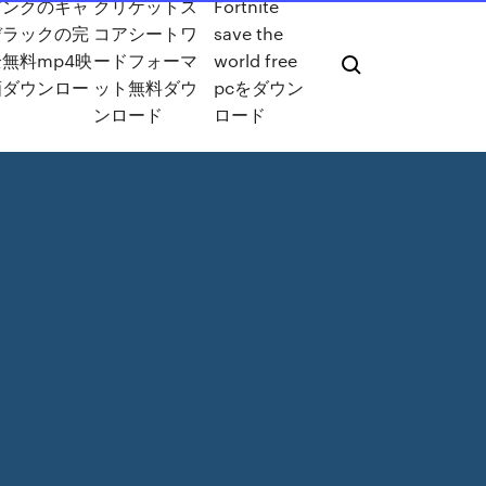
ピンクのキャ
クリケットス
Fortnite
デラックの完
コアシートワ
save the
全無料mp4映
ードフォーマ
world free
画ダウンロー
ット無料ダウ
pcをダウン
ド
ンロード
ロード