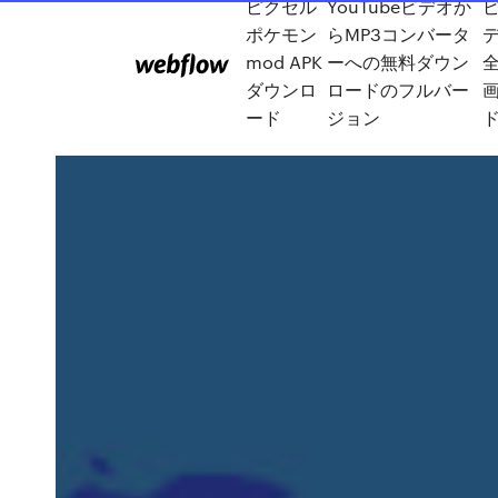
ピクセル
YouTubeビデオか
ポケモン
らMP3コンバータ
mod APK
ーへの無料ダウン
ダウンロ
ロードのフルバー
ード
ジョン