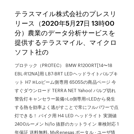
テラスマイル株式会社のプレスリ
リース（2020年5月27日 13時00
分）農業のデータ分析サービスを
提供するテラスマイル、マイクロ
ソフト社の
プロテック（PROTEC） BMW R1200RT[14〜18
EBL-R12NA]用 LB7-BRT LEDヘッドライトバルブキ
ット H7 ※Loビーム側専用 65055の商品ページ 今
すぐダウンロード TERRA NET Yahoo! バルブ切れ
警告灯キャンセラー装備○Lo側専用○LEDから発生
する熱を効率よく逃がすことで常にフルパワーで点
灯できる！ バイク用 H4 LED ヘッドライト 実測値
2400ルーメン hi/lo 抜群のカットライン 車検対応 1
年保証 送料無料. MyRenesas ポータル · ユーザ情