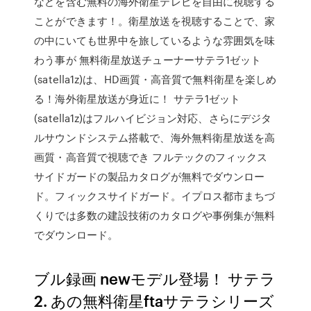
などを含む無料の海外衛星テレビを自由に視聴する
ことができます！。衛星放送を視聴することで、家
の中にいても世界中を旅しているような雰囲気を味
わう事が 無料衛星放送チューナーサテラ1ゼット
(satella1z)は、HD画質・高音質で無料衛星を楽しめ
る！海外衛星放送が身近に！ サテラ1ゼット
(satella1z)はフルハイビジョン対応、さらにデジタ
ルサウンドシステム搭載で、海外無料衛星放送を高
画質・高音質で視聴でき フルテックのフィックス
サイドガードの製品カタログが無料でダウンロー
ド。フィックスサイドガード。イプロス都市まちづ
くりでは多数の建設技術のカタログや事例集が無料
でダウンロード。
ブル録画 newモデル登場！ サテラ
2. あの無料衛星ftaサテラシリーズ