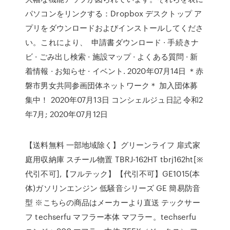
パソコンをリンクする：Dropbox デスクトップ ア
プリをダウンロードおよびインストールしてくださ
い。これにより、 申請書ダウンロード · 手続きナ
ビ · ごみ出し検索 · 施設マップ · よくある質問 · 新
着情報 · お知らせ · イベント. 2020年07月14日 ＊赤
磐市男女共同参画団体ネットワーク＊ 加入団体募
集中！ 2020年07月13日 コンシェルジュ日記 令和2
年7月; 2020年07月12日
【送料無料 一部地域除く】グリーンライフ 扉式家
庭用収納庫 スチール物置 TBRJ-162HT tbrj162ht[※
代引不可],【フルテック】【代引不可】GE1015(本
体)ガソリンエンジン 低騒音シリーズ GE 簡易防音
型 ※こちらの商品はメーカーより直送 テックサー
フ techserfu マフラー本体 マフラー。techserfu