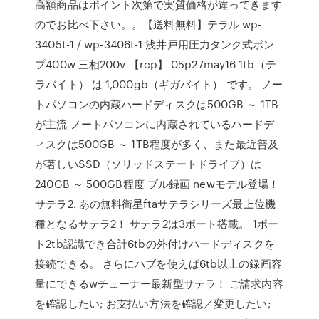
高額商品はポイント次第で実質価格が違ってきます
のでお比べ下さい。。【送料無料】テラル wp-
3405t-1 / wp-3406t-1 浅井戸用圧力タンク式ポン
プ400w 三相200v 【rcp】 05p27may16 1tb（テ
ラバイト） は 1,000gb（ギガバイト） です。 ノー
トパソコンの内蔵ハードディスクは500GB ～ 1TB
が主流 ノートパソコンに内蔵されているハードデ
ィスクは500GB ～ 1TB程度が多く、また最近普及
が著しいSSD（ソリッドステートドライブ）は
240GB ～ 500GB程度 ブル録画 newモデル登場！
サテラ2. あの無料衛星ftaサテラシリーズ最上位機
種となるサテラ2！ サテラ2は3ポート搭載。 1ポー
ト2tb認識でき合計6tbの外付けハードディスクを
接続できる。 さらにハブを使えば6tb以上の録画容
量にできるwチューナー最新型サテラ！ ご請求内容
を確認したい; お支払い方法を確認／変更したい;