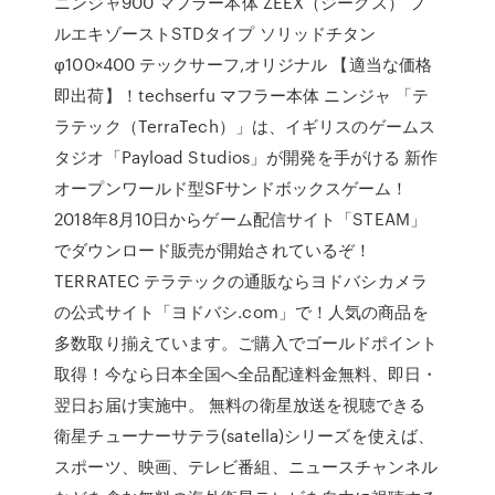
ニンジャ900 マフラー本体 ZEEX（ジークス） フ
ルエキゾーストSTDタイプ ソリッドチタン
φ100×400 テックサーフ,オリジナル 【適当な価格
即出荷】！techserfu マフラー本体 ニンジャ 「テ
ラテック（TerraTech）」は、イギリスのゲームス
タジオ「Payload Studios」が開発を手がける 新作
オープンワールド型SFサンドボックスゲーム！
2018年8月10日からゲーム配信サイト「STEAM」
でダウンロード販売が開始されているぞ！
TERRATEC テラテックの通販ならヨドバシカメラ
の公式サイト「ヨドバシ.com」で！人気の商品を
多数取り揃えています。ご購入でゴールドポイント
取得！今なら日本全国へ全品配達料金無料、即日・
翌日お届け実施中。 無料の衛星放送を視聴できる
衛星チューナーサテラ(satella)シリーズを使えば、
スポーツ、映画、テレビ番組、ニュースチャンネル