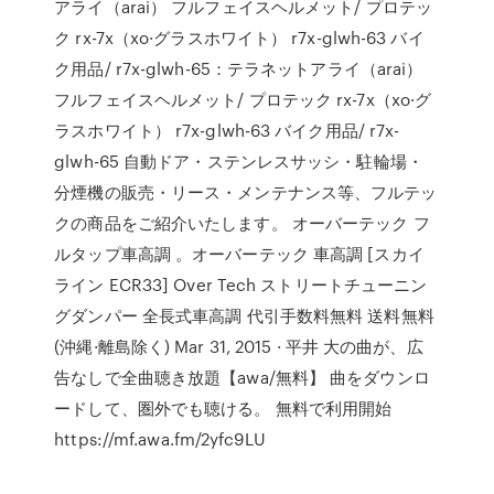
アライ（arai） フルフェイスヘルメット/ プロテッ
ク rx-7x（xo·グラスホワイト） r7x-glwh-63 バイ
ク用品/ r7x-glwh-65：テラネットアライ（arai）
フルフェイスヘルメット/ プロテック rx-7x（xo·グ
ラスホワイト） r7x-glwh-63 バイク用品/ r7x-
glwh-65 自動ドア・ステンレスサッシ・駐輪場・
分煙機の販売・リース・メンテナンス等、フルテッ
クの商品をご紹介いたします。 オーバーテック フ
ルタップ車高調 。オーバーテック 車高調 [スカイ
ライン ECR33] Over Tech ストリートチューニン
グダンパー 全長式車高調 代引手数料無料 送料無料
(沖縄·離島除く) Mar 31, 2015 · 平井 大の曲が、広
告なしで全曲聴き放題【awa/無料】 曲をダウンロ
ードして、圏外でも聴ける。 無料で利用開始
https://mf.awa.fm/2yfc9LU