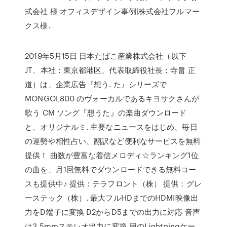
式会社 様 オフィスデザイン事例|株式会社フルマー
クス様.
2019年5月15日 日本たばこ産業株式会社（以下
JT、本社：東京都港区、代表取締役社長：寺畠 正
道）は、企業広告『想う. た』シリーズで
MONGOL800 のヴォーカルであるキヨサクさんが
歌う CM ソング『想うた』の楽曲ダウンロード
と、オリジナルミ. 主要なニュースをはじめ、毎日
の運勢や相性占い、翻訳など便利なサービスを無料
提供！ 曲数が豊富な着信メロディ☆ランキング1位
の曲を、月1回無料でダウンロードできる無料コー
スも提供中♪ 提供：テラフロント（株） 提供：グレ
ーステック（株）. 最大フルHDまでのHDMI映像出
力をD端子に変換 D2からD5までの出力に対応 音声
は3.5mmステレオ出力に変換 用のLightningケー