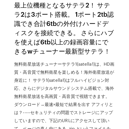
最上位機種となるサテラ2！ サテ
ラ2は3ポート搭載。 1ポート2tb認
識でき合計6tbの外付けハードデ
ィスクを接続できる。 さらにハブ
を使えば6tb以上の録画容量にで
きるwチューナー最新型サテラ！
無料衛星放送チューナーサテラ1(satella1)は、HD画
質・高音質で無料衛星を楽しめる！海外衛星放送が
身近に！ サテラ1(satella1)はフルハイビジョン対
応、さらにデジタルサウンドシステム搭載で、海外
無料衛星放送を高画質・高音質で視聴できます。
ダウンロード→最速×最短で結果を出す アフィリと
は？-----セキュリティの問題でストレージにアップ
していますので、下記のURLにアクセスして頂い
て、ページの真ん中にある .zip というファイルを