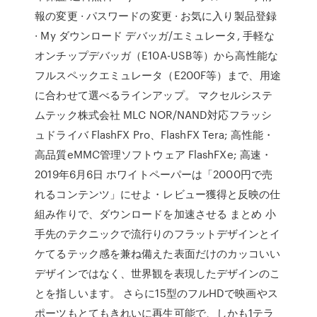
報の変更 · パスワードの変更 · お気に入り製品登録
· My ダウンロード デバッガ/エミュレータ, 手軽な
オンチップデバッガ（E10A-USB等）から高性能な
フルスペックエミュレータ（E200F等）まで、用途
に合わせて選べるラインアップ。 マクセルシステ
ムテック株式会社 MLC NOR/NAND対応フラッシ
ュドライバ FlashFX Pro、FlashFX Tera; 高性能・
高品質eMMC管理ソフトウェア FlashFXe; 高速・
2019年6月6日 ホワイトペーパーは「2000円で売
れるコンテンツ」にせよ・レビュー獲得と反映の仕
組み作りで、ダウンロードを加速させる まとめ 小
手先のテクニックで流行りのフラットデザインとイ
ケてるテック感を兼ね備えた表面だけのカッコいい
デザインではなく、世界観を表現したデザインのこ
とを指しいます。 さらに15型のフルHDで映画やス
ポーツもとてもきれいに再生可能で、しかも1テラ