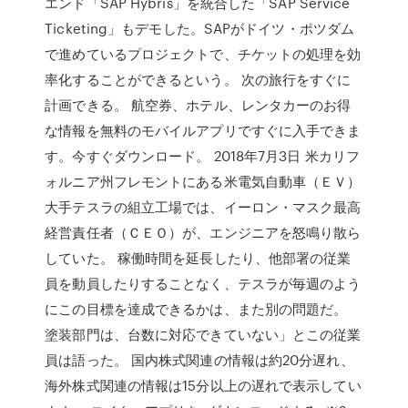
エンド「SAP Hybris」を統合した「SAP Service
Ticketing」もデモした。SAPがドイツ・ポツダム
で進めているプロジェクトで、チケットの処理を効
率化することができるという。 次の旅行をすぐに
計画できる。 航空券、ホテル、レンタカーのお得
な情報を無料のモバイルアプリですぐに入手できま
す。今すぐダウンロード。 2018年7月3日 米カリフ
ォルニア州フレモントにある米電気自動車（ＥＶ）
大手テスラの組立工場では、イーロン・マスク最高
経営責任者（ＣＥＯ）が、エンジニアを怒鳴り散ら
していた。 稼働時間を延長したり、他部署の従業
員を動員したりすることなく、テスラが毎週のよう
にこの目標を達成できるかは、また別の問題だ。
塗装部門は、台数に対応できていない」とこの従業
員は語った。 国内株式関連の情報は約20分遅れ、
海外株式関連の情報は15分以上の遅れで表示してい