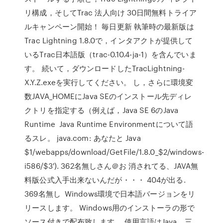
リ構成，そしてTrac 法人向け 30日間無料トライア
ルキャンペーン開始！ 毎日更新 執筆時の最新版は
Trac Lightning 1.8.0で，インタアクトが提供して
いるTrac日本語版（trac-0.10.4-ja-1）を含んでいま
す。 続いて，ダウンロードしたTracLightning-
X.Y.Z.exeを実行してください。 し，さらに環境変
数JAVA_HOMEにJava SEのインストール先ディレ
クトリを指定する（例えば，Java SE 6のJava
Runtime Java Runtime Environmentについて語
るスレ。 java.com: あなたと Java
$1/webapps/download/GetFile/1.8.0_$2/windows-
i586/$3'). 362名無しさん＠お 消されてる、JAVA無
料版公式入手出来ないんだが・・・ 404が出る.
369名無し Windows環境で日本語バージョンをリ
リースします。 Windows用のインストーラの形で
ソース付きで配布致します。 使用言語はJava。三