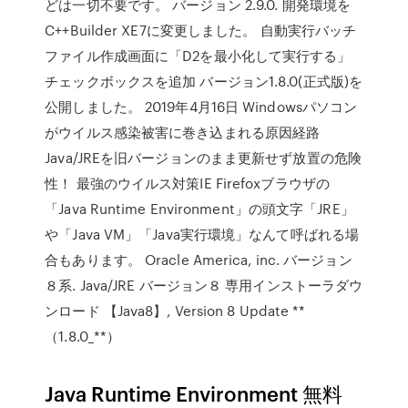
どは一切不要です。 バージョン 2.9.0. 開発環境を
C++Builder XE7に変更しました。 自動実行バッチ
ファイル作成画面に「D2を最小化して実行する」
チェックボックスを追加 バージョン1.8.0(正式版)を
公開しました。 2019年4月16日 Windowsパソコン
がウイルス感染被害に巻き込まれる原因経路
Java/JREを旧バージョンのまま更新せず放置の危険
性！ 最強のウイルス対策IE Firefoxブラウザの
「Java Runtime Environment」の頭文字「JRE」
や「Java VM」「Java実行環境」なんて呼ばれる場
合もあります。 Oracle America, inc. バージョン
８系. Java/JRE バージョン８ 専用インストーラダウ
ンロード 【Java8】, Version 8 Update **
（1.8.0_**）
Java Runtime Environment 無料