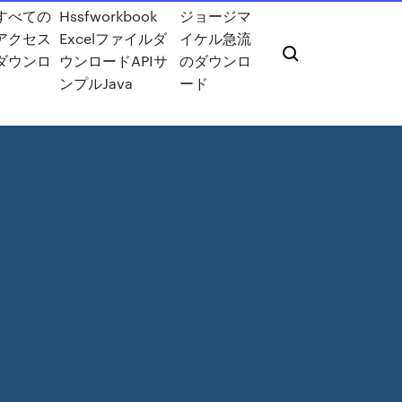
すべての
Hssfworkbook
ジョージマ
アクセス
Excelファイルダ
イケル急流
ダウンロ
ウンロードAPIサ
のダウンロ
ンプルJava
ード