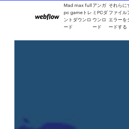
Mad max full
アンガ
それらに
pc gameトレ
ミPCダ
ファイル
ントダウンロ
ウンロ
エラーを
ード
ード
ードする