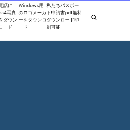
電話に
Windows用
私たちパスポー
ps4写真
のロゴメーカ
ト申請書pdf無料
をダウン
ーをダウンロ
ダウンロード印
ロード
ード
刷可能