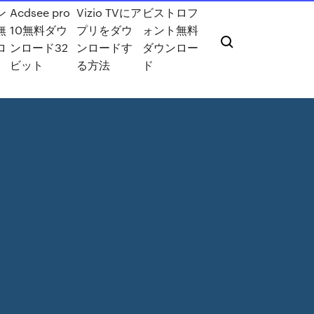
ン
Acdsee pro
Vizio TVにア
ビストロフ
無
10無料ダウ
プリをダウ
ォント無料
ロ
ンロード32
ンロードす
ダウンロー
ビット
る方法
ド